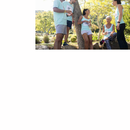
Avaliable congue nisi vitae suscipit tellus. 
auctor eu non diam phasellus vestibulum lo
Quam lacus suspendisse faucibus interdum. 
Curabitur gravida arcu ac tortor dignissim. 
amet nisl purus.
CONTENT
Risus quis varius quam quisque id diam vel
Consequat interdum varius sit amet mattis.
nunc vel.
Diam vulputate ut pharetra sit amet aliqua
cum. Semper auctor neque vitae tempus. Ali