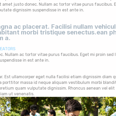
amet justo donec. Nullam ac tortor vitae purus faucibus. Eg
putate dignissim suspendisse in est ante in.
na ac placerat. Facilisi nullam vehic
abitant morbi tristique senectus.ean p
m a.
REATORS
 Nullam ac tortor vitae purus faucibus. Eget mi proin sed lib
uspendisse in est ante in.
r. Est ullamcorper eget nulla facilisi etiam dignissim diam q
la porttitor massa id neque aliquam vestibulum morbi bland
 pretium quam vulputate dignissim. Rhoncus aenean vel elit 
diam ut venenatis.