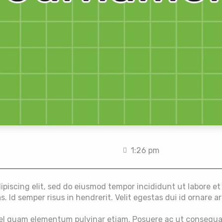
admin
augustus 13, 2024
1:26 pm
Geen reacti
piscing elit, sed do eiusmod tempor incididunt ut labore et
 Id semper risus in hendrerit. Velit egestas dui id ornare 
vel quam elementum pulvinar etiam. Posuere ac ut consequat