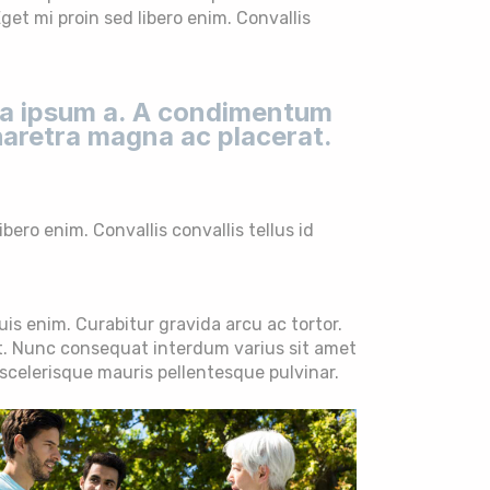
et mi proin sed libero enim. Convallis
ula ipsum a. A condimentum
haretra magna ac placerat.
ero enim. Convallis convallis tellus id
uis enim. Curabitur gravida arcu ac tortor.
it. Nunc consequat interdum varius sit amet
scelerisque mauris pellentesque pulvinar.