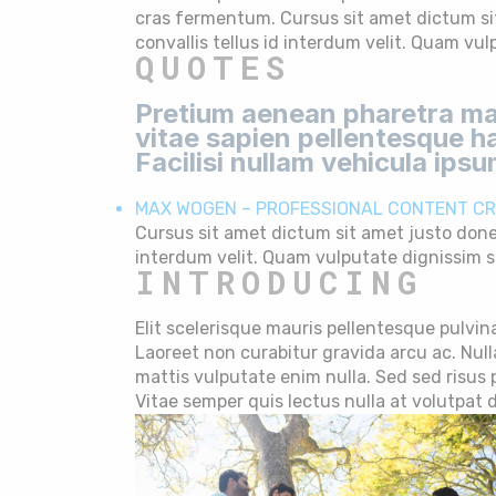
cras fermentum. Cursus sit amet dictum sit 
convallis tellus id interdum velit. Quam vul
QUOTES
Pretium aenean pharetra mag
vitae sapien pellentesque h
Facilisi nullam vehicula ipsu
MAX WOGEN – PROFESSIONAL CONTENT C
Cursus sit amet dictum sit amet justo donec.
interdum velit. Quam vulputate dignissim s
INTRODUCING
Elit scelerisque mauris pellentesque pulvina
Laoreet non curabitur gravida arcu ac. Nul
mattis vulputate enim nulla. Sed sed risus
Vitae semper quis lectus nulla at volutpat 