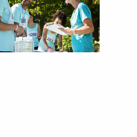
ies tristique nulla aliquet enim tortor at
 purus tellus molestie nunc non blandit.
s tincidunt arcu non sodales neque.
erra orci sagittis eu. Sodales ut etiam sit
s egestas fringilla phasellus faucibus.
nim. Vitae ultricies leo integer malesuada
a malesuada pellentesque elit eget gravida
isus at ultrices mi tempus imperdiet nulla